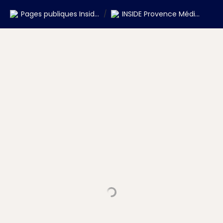
Pages publiques Inside Parcours CEC
/
INSIDE Provence Méditerranée (V3)